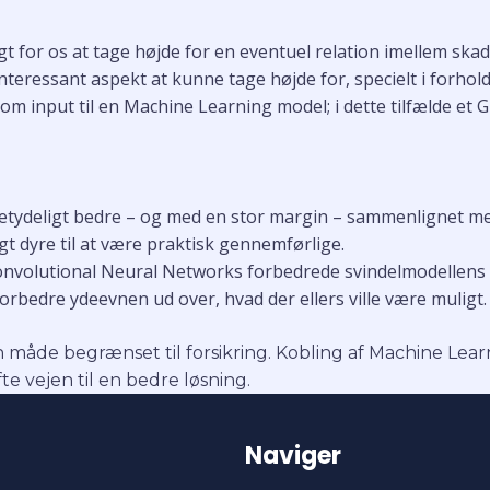
ligt for os at tage højde for en eventuel relation imellem s
nteressant aspekt at kunne tage højde for, specielt i forhold 
 som input til en Machine Learning model; i dette tilfælde e
etydeligt bedre – og med en stor margin – sammenlignet me
 dyre til at være praktisk gennemførlige.
nvolutional Neural Networks forbedrede svindelmodellens pr
bedre ydeevnen ud over, hvad der ellers ville være muligt.
 måde begrænset til forsikring.
Kobling af Machine Lea
e vejen til en bedre løsning.
Naviger