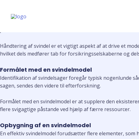
Svindelmodellerin
Gå
til
indholdet
Machine Learning i skadeforsi
Juli 2022
Håndtering af svindel er et vigtigt aspekt af at drive et mod
hvilket dels medfører tab for forsikringsselskaberne og dels
Formålet med en svindelmodel
Identifikation af svindelsager foregår typisk nogenlunde såd
sagen, sendes den videre til efterforskning.
Formålet med en svindelmodel er at supplere den eksisterende
flere svigagtige påstande ved hjælp af færre ressourcer.
Opbygning af en svindelmodel
En effektiv svindelmodel forudsætter flere elementer, som h