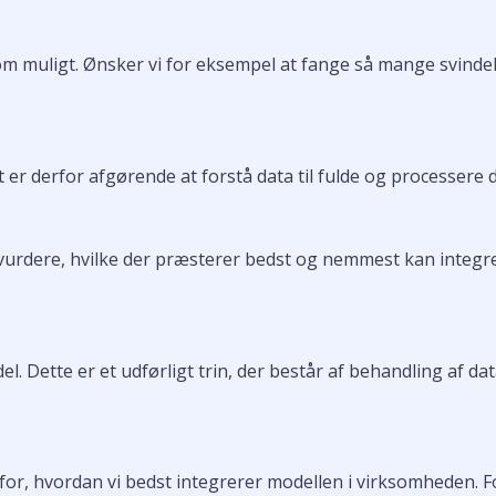
 som muligt. Ønsker vi for eksempel at fange så mange svind
er derfor afgørende at forstå data til fulde og processere 
vurdere, hvilke der præsterer bedst og nemmest kan integre
l. Dette er et udførligt trin, der består af behandling af da
, hvordan vi bedst integrerer modellen i virksomheden. Formå