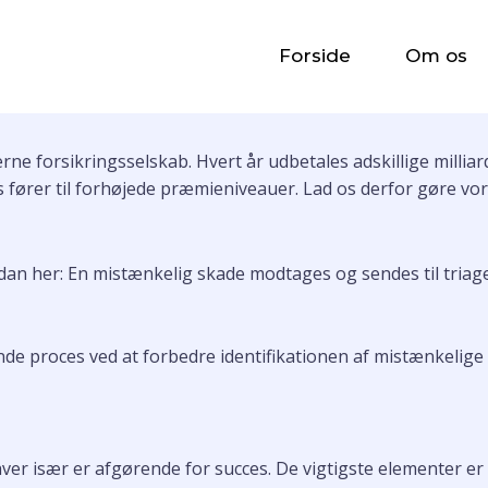
g ved hjælp af Ne
Forside
Om os
kring
erne forsikringsselskab. Hvert år udbetales adskillige millia
 fører til forhøjede præmieniveauer. Lad os derfor gøre vore
an her: En mistænkelig skade modtages og sendes til triage. H
 proces ved at forbedre identifikationen af mistænkelige skad
ver især er afgørende for succes. De vigtigste elementer er