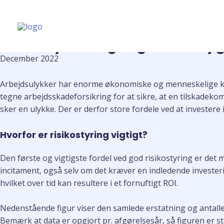
Risikostyring inde
Gå
til
indholdet
En analytisk tilgang til foreby
December 2022
Arbejdsulykker har enorme økonomiske og menneskelige kons
tegne arbejdsskadeforsikring for at sikre, at en tilskadek
sker en ulykke. Der er derfor store fordele ved at investere
Hvorfor er risikostyring vigtigt?
Den første og vigtigste fordel ved god risikostyring er de
incitament, også selv om det kræver en indledende investeri
hvilket over tid kan resultere i et fornuftigt ROI.
Nedenstående figur viser den samlede erstatning og antallet 
Bemærk at data er opgjort pr. afgørelsesår, så figuren er s