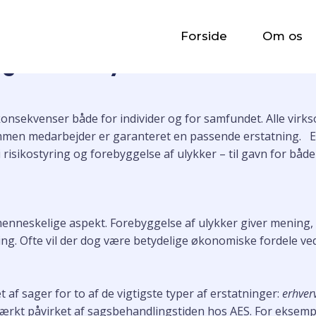
n for arbejdsskade
Forside
Om os
ggelse af ulykker
ekvenser både for individer og for samfundet. Alle virksom
ommen medarbejder er garanteret en passende erstatning. En
 i risikostyring og forebyggelse af ulykker – til gavn for bå
t menneskelige aspekt. Forebyggelse af ulykker giver mening
ng. Ofte vil der dog være betydelige økonomiske fordele ved 
af sager for to af de vigtigste typer af erstatninger:
erhver
tærkt påvirket af sagsbehandlingstiden hos AES. For eksempe