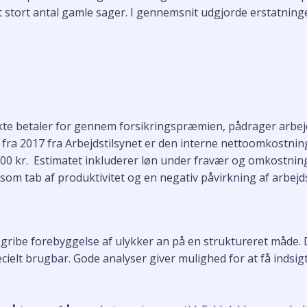
et stort antal gamle sager. I gennemsnit udgjorde erstatninger
ekte betaler for gennem forsikringspræmien, pådrager arbej
fra 2017 fra Arbejdstilsynet er den interne nettoomkostnin
.000 kr. Estimatet inkluderer løn under fravær og omkostnin
åsom tab af produktivitet og en negativ påvirkning af arbej
ribe forebyggelse af ulykker an på en struktureret måde. Det
cielt brugbar. Gode analyser giver mulighed for at få indsigt