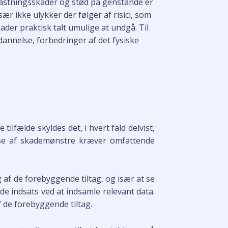
elastningsskader og stød på genstande er
især ikke ulykker der følger af risici, som
ader praktisk talt umulige at undgå. Til
ddannelse, forbedringer af det fysiske
ilfælde skyldes det, i hvert fald delvist,
lse af skademønstre kræver omfattende
 af de forebyggende tiltag, og især at se
nde indsats ved at indsamle relevant data.
f de forebyggende tiltag.