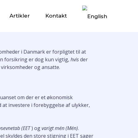
Artikler
Kontakt
heder i Danmark er forpligtet til at
 forsikring er dog kun vigtig,
hvis
der
de virksomheder og ansatte.
, uanset om der er et økonomisk
at investere i forebyggelse af ulykker,
vsevnetab (EET
) og
varigt mén (Mén)
.
l skyldes den store stigning i EET sager