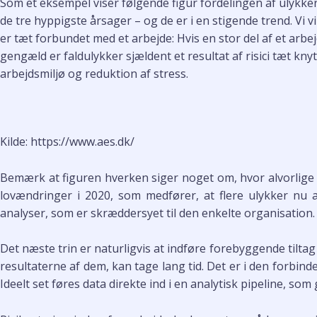
Som et eksempel viser følgende figur fordelingen af ulykke
de tre hyppigste årsager – og de er i en stigende trend. Vi vil
er tæt forbundet med et arbejde: Hvis en stor del af et arb
gengæld er faldulykker sjældent et resultat af risici tæt kn
arbejdsmiljø og reduktion af stress.
Kilde: https://www.aes.dk/
Bemærk at figuren hverken siger noget om, hvor alvorlige uly
lovændringer i 2020, som medfører, at flere ulykker nu
analyser, som er skræddersyet til den enkelte organisation.
Det næste trin er naturligvis at indføre forebyggende tiltag
resultaterne af dem, kan tage lang tid. Det er i den forbinde
Ideelt set føres data direkte ind i en analytisk pipeline, so