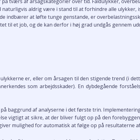
r på tværs af årsagskategorier over tid. Faldulykker, overb
 naturligvis aldrig være i stand til at forhindre alle ulykker, 
ejde indbærer at løfte tunge genstande, er overbelastningssk
yttet til et job, og de kan derfor i høj grad undgås gennem u
kkerne er, eller om årsagen til den stigende trend (i dette t
 anerkendes som arbejdsskader). En dybdegående forståe
 på baggrund af analyserne i det første trin. Implementering
lse vigtigt at sikre, at der bliver fulgt op på den forebygge
m giver mulighed for automatisk at følge op på resultaterne a